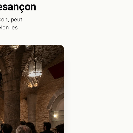
Besançon
çon, peut
lon les