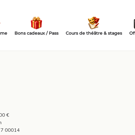
mme
Bons cadeaux / Pass
Cours de théâtre & stages
Of
000 €
n
777 00014