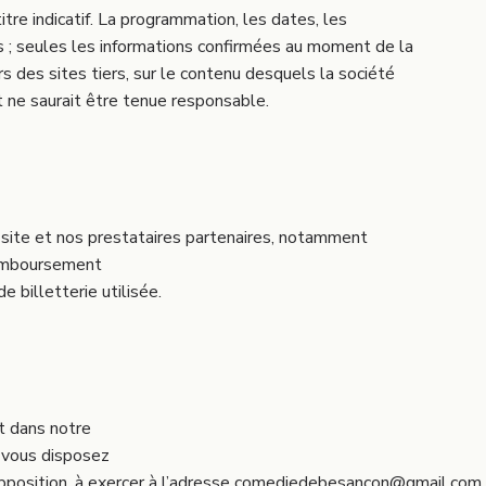
itre indicatif. La programmation, les dates, les
és ; seules les informations confirmées au moment de la
ers des sites tiers, sur le contenu desquels la société
e saurait être tenue responsable.
e site et nos prestataires partenaires, notamment
remboursement
 billetterie utilisée.
t dans notre
 vous disposez
 d’opposition, à exercer à l’adresse comediedebesancon@gmail.com.