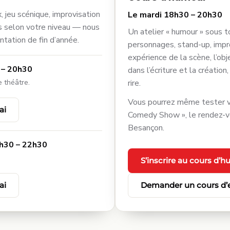
x, jeu scénique, improvisation
Le mardi 18h30 – 20h30
s selon votre niveau — nous
Un atelier « humour » sous t
tation de fin d’année.
personnages, stand-up, impr
expérience de la scène, l’ob
 – 20h30
dans l’écriture et la création
e théâtre.
rire.
Vous pourrez même tester v
ai
Comedy Show », le rendez-v
Besançon.
h30 – 22h30
S’inscrire au cours d’
ai
Demander un cours d’e