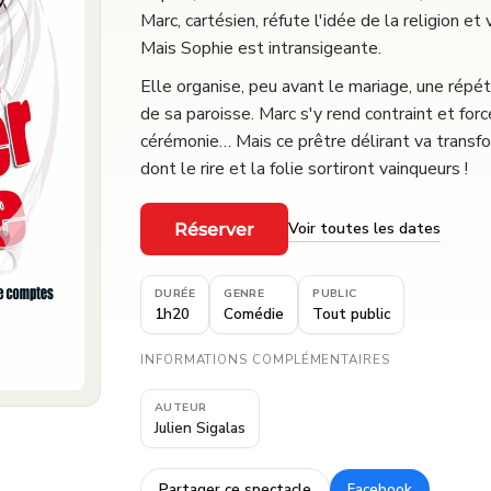
Marc, cartésien, réfute l'idée de la religion e
Mais Sophie est intransigeante.
Elle organise, peu avant le mariage, une répét
de sa paroisse. Marc s'y rend contraint et forc
cérémonie… Mais ce prêtre délirant va transfo
dont le rire et la folie sortiront vainqueurs !
Voir toutes les dates
Réserver
·
DURÉE
GENRE
PUBLIC
1h20
Comédie
Tout public
INFORMATIONS COMPLÉMENTAIRES
AUTEUR
Julien Sigalas
Partager ce spectacle
Facebook