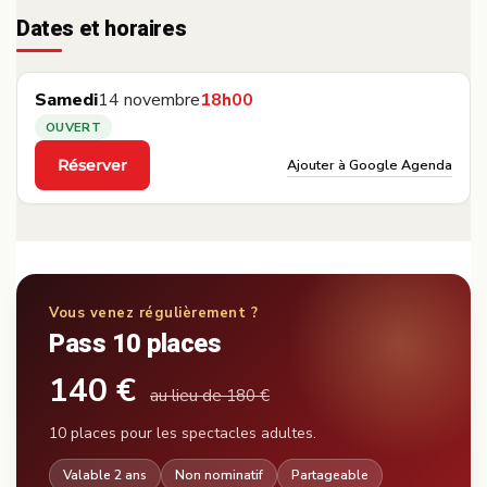
Dates et horaires
Samedi
14 novembre
18h00
OUVERT
Ajouter à Google Agenda
Réserver
·
Vous venez régulièrement ?
Pass 10 places
140 €
au lieu de 180 €
10 places pour les spectacles adultes.
Valable 2 ans
Non nominatif
Partageable