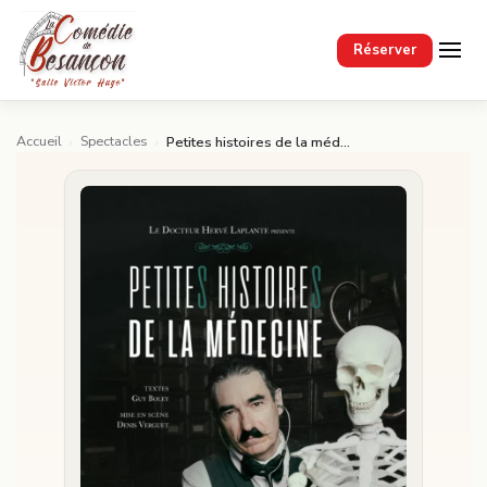
Passer au contenu principal
Réserver
Accueil
Spectacles
›
›
Petites histoires de la médecine