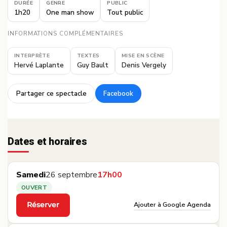
DURÉE
GENRE
PUBLIC
1h20
One man show
Tout public
INFORMATIONS COMPLÉMENTAIRES
INTERPRÈTE
TEXTES
MISE EN SCÈNE
Hervé Laplante
Guy Bault
Denis Vergely
Partager ce spectacle
Facebook
·
Dates et horaires
Samedi
26 septembre
17h00
OUVERT
Ajouter à Google Agenda
Réserver
·