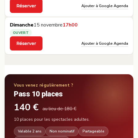
Ajouter à Google Agenda
Réserver
·
Dimanche
15 novembre
17h00
OUVERT
Ajouter à Google Agenda
Réserver
·
Vous venez régulièrement ?
Pass 10 places
140 €
au lieu de 180 €
10 places pour les spectacles adultes.
Valable 2 ans
Non nominatif
Partageable