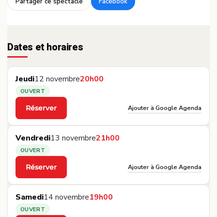
Partager ce spectacle
Facebook
·
Dates et horaires
Jeudi
12 novembre
20h00
OUVERT
Ajouter à Google Agenda
Réserver
·
Vendredi
13 novembre
21h00
OUVERT
Ajouter à Google Agenda
Réserver
·
Samedi
14 novembre
19h00
OUVERT