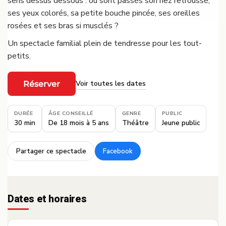
sens dessus dessous : où sont passés son nez retroussé,
ses yeux colorés, sa petite bouche pincée, ses oreilles
rosées et ses bras si musclés ?
Un spectacle familial plein de tendresse pour les tout-
petits.
Voir toutes les dates
Réserver
·
DURÉE
ÂGE CONSEILLÉ
GENRE
PUBLIC
30 min
De 18 mois à 5 ans
Théâtre
Jeune public
Partager ce spectacle
Facebook
·
Dates et horaires