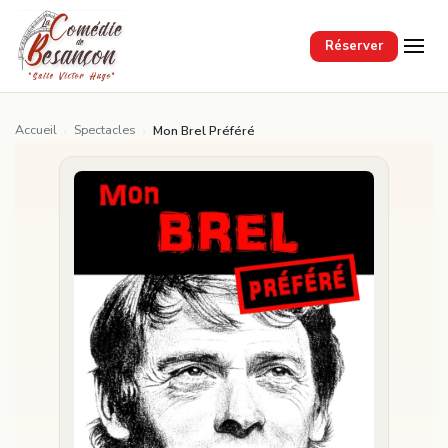
Passer au contenu principal
Réserver
Accueil
Spectacles
›
›
Mon Brel Préféré