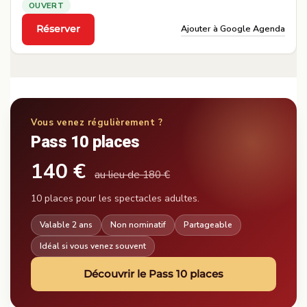
OUVERT
Ajouter à Google Agenda
Réserver
·
Vous venez régulièrement ?
Pass 10 places
140 €
au lieu de 180 €
10 places pour les spectacles adultes.
Valable 2 ans
Non nominatif
Partageable
Idéal si vous venez souvent
Découvrir le Pass 10 places