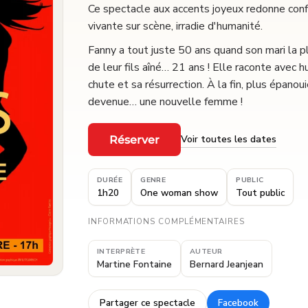
Ce spectacle aux accents joyeux redonne confi
vivante sur scène, irradie d'humanité.
Fanny a tout juste 50 ans quand son mari la 
de leur fils aîné… 21 ans ! Elle raconte avec 
chute et sa résurrection. À la fin, plus épano
devenue… une nouvelle femme !
Voir toutes les dates
Réserver
·
DURÉE
GENRE
PUBLIC
1h20
One woman show
Tout public
INFORMATIONS COMPLÉMENTAIRES
INTERPRÈTE
AUTEUR
Martine Fontaine
Bernard Jeanjean
Partager ce spectacle
Facebook