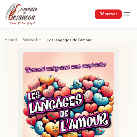
Passer au contenu principal
Réserver
Accueil
Spectacles
›
›
Les langages de l’amour