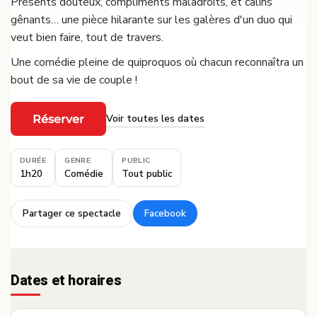
Présents douteux, compliments maladroits, et câlins
gênants… une pièce hilarante sur les galères d'un duo qui
veut bien faire, tout de travers.
Une comédie pleine de quiproquos où chacun reconnaîtra un
bout de sa vie de couple !
Voir toutes les dates
Réserver
·
DURÉE
GENRE
PUBLIC
1h20
Comédie
Tout public
Partager ce spectacle
Facebook
·
Dates et horaires