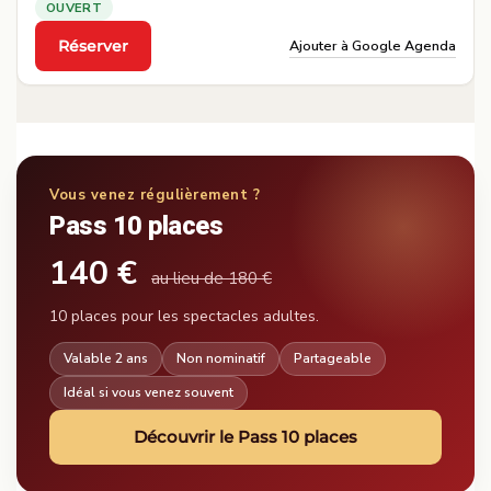
OUVERT
Ajouter à Google Agenda
Réserver
·
Vous venez régulièrement ?
Pass 10 places
140 €
au lieu de 180 €
10 places pour les spectacles adultes.
Valable 2 ans
Non nominatif
Partageable
Idéal si vous venez souvent
Découvrir le Pass 10 places