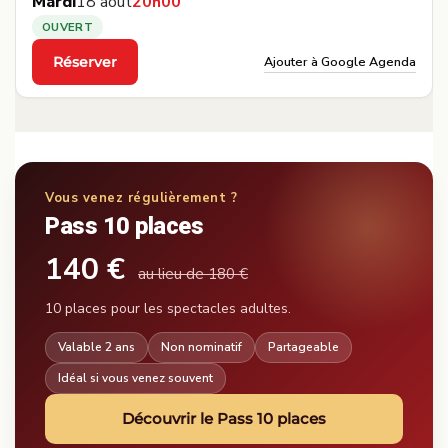
Mardi
18 août
20h00
OUVERT
Ajouter à Google Agenda
Réserver
·
Vous venez régulièrement ?
Pass 10 places
140 €
au lieu de 180 €
10 places pour les spectacles adultes.
Valable 2 ans
Non nominatif
Partageable
Idéal si vous venez souvent
Découvrir le Pass 10 places