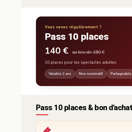
Vous venez régulièrement ?
Pass 10 places
140 €
au lieu de 180 €
10 places pour les spectacles adultes.
Valable 2 ans
Non nominatif
Partageable
Pass 10 places & bon d'acha