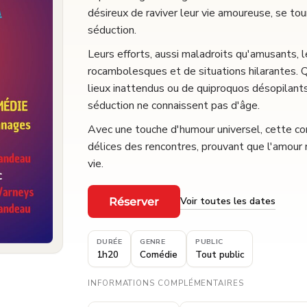
désireux de raviver leur vie amoureuse, se tou
séduction.
Leurs efforts, aussi maladroits qu'amusants, 
rocambolesques et de situations hilarantes. Q
lieux inattendus ou de quiproquos désopilants
séduction ne connaissent pas d'âge.
Avec une touche d'humour universel, cette com
délices des rencontres, prouvant que l'amour r
vie.
Voir toutes les dates
Réserver
·
DURÉE
GENRE
PUBLIC
1h20
Comédie
Tout public
INFORMATIONS COMPLÉMENTAIRES