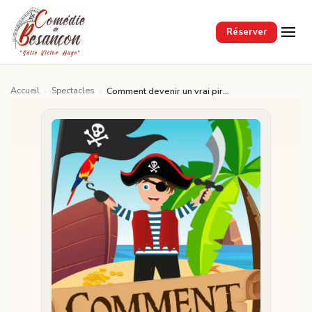
Passer au contenu principal
Réserver
Accueil
Spectacles
›
›
Comment devenir un vrai pirate ?