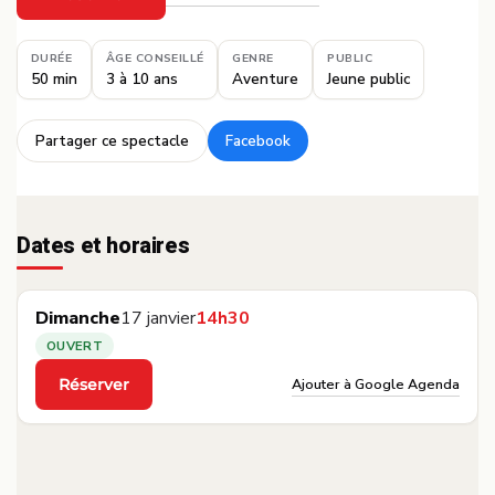
·
DURÉE
ÂGE CONSEILLÉ
GENRE
PUBLIC
50 min
3 à 10 ans
Aventure
Jeune public
Partager ce spectacle
Facebook
·
Dates et horaires
Dimanche
17 janvier
14h30
OUVERT
Ajouter à Google Agenda
Réserver
·