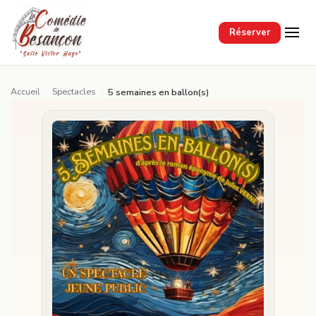
Passer au contenu principal
Réserver
Accueil
Spectacles
›
›
5 semaines en ballon(s)