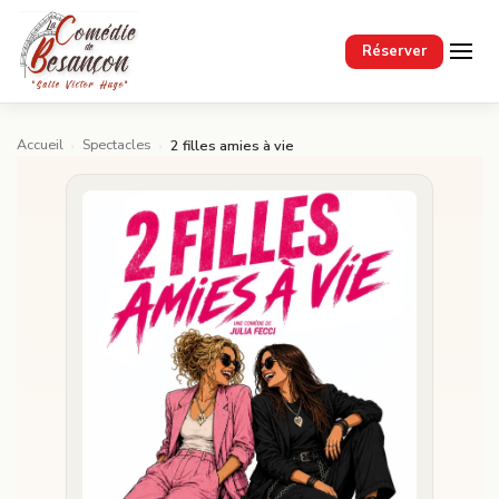
Passer au contenu principal
Réserver
Accueil
Spectacles
›
›
2 filles amies à vie