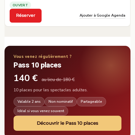
OUVERT
Ajouter à Google Agenda
Réserver
·
Vous venez régulièrement ?
Pass 10 places
140 €
au lieu de 180 €
10 places pour les spectacles adultes.
Valable 2 ans
Non nominatif
Partageable
Idéal si vous venez souvent
Découvrir le Pass 10 places