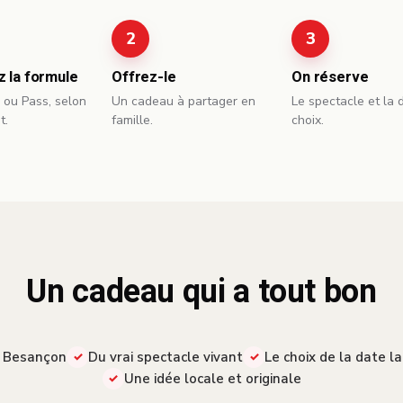
z la formule
Offrez-le
On réserve
ou Pass, selon
Un cadeau à partager en
Le spectacle et la 
t.
famille.
choix.
Un cadeau qui a tout bon
e Besançon
Du vrai spectacle vivant
Le choix de la date l
Une idée locale et originale