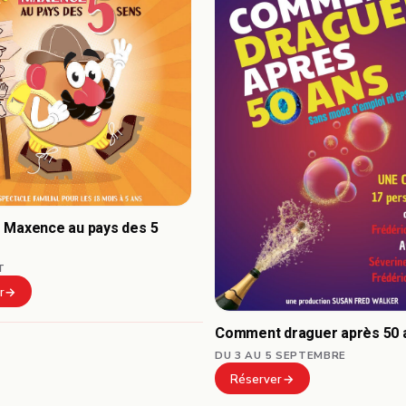
 Maxence au pays des 5
T
r
Comment draguer après 50 
DU 3 AU 5 SEPTEMBRE
Réserver