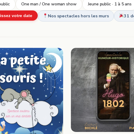
ublic
One man / One woman show
Jeune public · 1 à 5 ans
Nos spectacles hors les murs
31 d
issez votre date