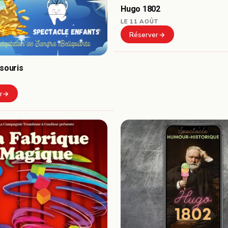
Hugo 1802
LE 11 AOÛT
Réserver
 souris
r