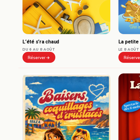
L’été s’ra chaud
La petite
DU 6 AU 8 AOÛT
LE 8 AOÛT
Réserver
Réserve