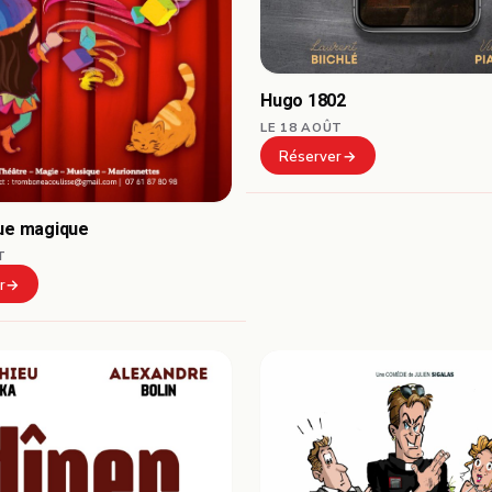
Hugo 1802
LE 18 AOÛT
Réserver
que magique
T
r