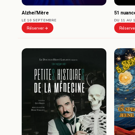
Alzhei’Mère
51 nuanc
LE 10 SEPTEMBRE
DU 11 AU 
Réserver
Réserve